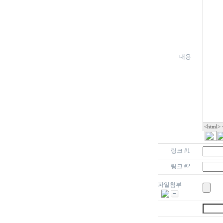
내용
<html>
링크 #1
링크 #2
파일첨부