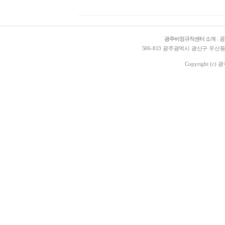
광주비정규직센터 소개
|
공
506-813 광주광역시 광산구 우산동 1578
Copyright (c)
광