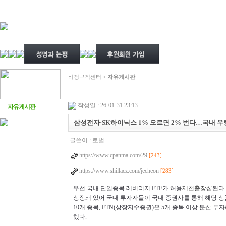
비정규직센터 >
자유게시판
작성일 : 26-01-31 23:13
자유게시판
삼성전자·SK하이닉스 1% 오르면 2% 번다…국내 우량
글쓴이 :
로벌
https://www.cpanma.com/29
[243]
https://www.shillacz.com/jecheon
[283]
우선 국내 단일종목 레버리지
ETF
가 허용
제천출장샵
된다
상장돼 있어 국내 투자자들이 국내 증권사를 통해 해당 상
10개 종목,
ETN
(상장지수증권)은 5개 종목 이상 분산 투
했다.