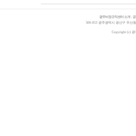
광주비정규직센터 소개
|
공
506-813 광주광역시 광산구 우산동 1578
Copyright (c)
광