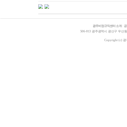
광주비정규직센터 소개
|
공
506-813 광주광역시 광산구 우산동 1578
Copyright (c)
광