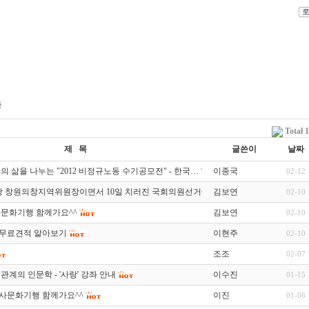
판
Total 
제 목
글쓴이
날짜
의 삶을 나누는 "2012 비정규노동 수기공모전" - 한국…
이종국
02-12
 창원의창지역위원장이면서 10일 치러진 국회의원선거에서…
김보연
02-10
사문화기행 함께가요^^
김보연
02-10
무료견적 알아보기
이현주
02-10
조조
02-07
관계의 인문학 - '사랑' 강좌 안내
이수진
01-15
역사문화기행 함께가요^^
이진
01-06