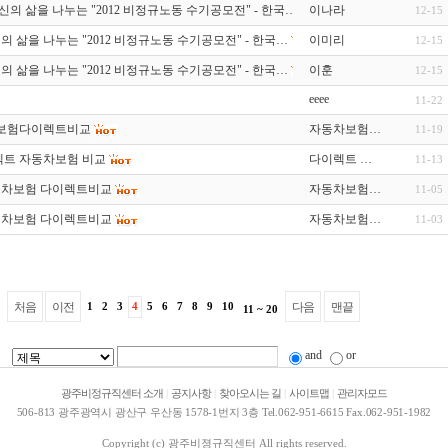
신의 삶을 나누는 "2012 비정규노동 수기공모전" - 한국…
이나라
12-15
의 삶을 나누는 "2012 비정규노동 수기공모전" - 한국…
이미리
12-15
의 삶을 나누는 "2012 비정규노동 수기공모전" - 한국…
이훈
12-15
eeee
11-22
보험다이렉트비교
자동차보험…
11-19
트 자동차보험 비교
다이렉트 …
11-13
차보험 다이렉트비교
자동차보험…
11-05
차보험 다이렉트비교
자동차보험…
11-03
처음
이전
1
2
3
4
5
6
7
8
9
10
다음
맨끝
11 ~ 20
and
or
광주비정규직센터 소개
|
공지사항
|
찾아오시는 길
|
사이트맵
|
관리자모드
506-813 광주광역시 광산구 우산동 1578-1번지 3층 Tel.062-951-6615 Fax.062-951-1982
Copyright (c)
광주비졍규직센터
All rights reserved.