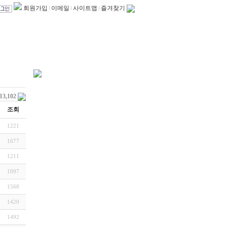
회원가입
이메일
사이트맵
즐겨찾기
113,102
조회
1221
1677
1211
1097
1568
1420
1492