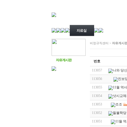
비정규직센터 >
자유게시
자유게시판
번호
113057
나와 당신
113056
진보당
113055
11월 역
113054
샷시교체
113053
조조
113052
들불학당 
113051
11월 